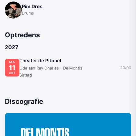
Pim Dros
Drums
Optredens
2027
Theater de Pitboel
MA
11
20:00
Ode aan Ray Charles - DelMontis
OKT
Sittard
Discografie